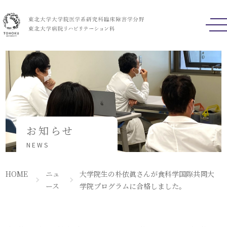
東北大学病院 
お知らせ
NEWS
HOME
ニュ
大学院生の朴依眞さんが食科学国際共同大
ース
学院プログラムに合格しました。